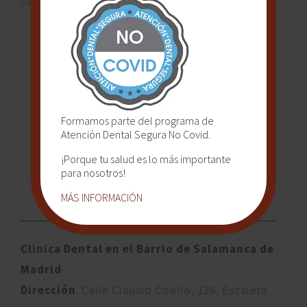
Covid-19.
Formamos parte del programa de
Atención Dental Segura No Covid.
¡Porque tu salud es lo más importante
para nosotros!
Ubicación
MÁS INFORMACIÓN
Clinica Dental en el Barrio de Salamanca de
Madrid
Dirección
: Calle Claudio Coello, 126, Escalera