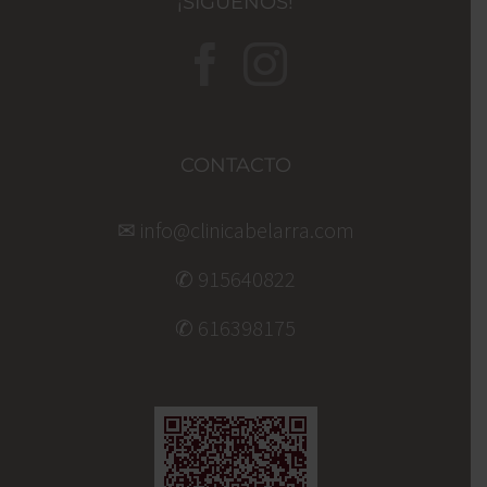
¡SÍGUENOS!
CONTACTO
✉ info@clinicabelarra.com
✆ 915640822
✆ 616398175