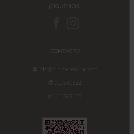
¡SÍGUENOS!
CONTACTO
✉ info@clinicabelarra.com
✆ 915640822
✆ 616398175