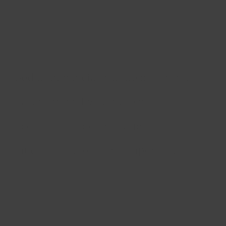
Make An
Appointment
Sed ut perspiciatis unde omnis iste
natus error sit voluptatem
accusantium doloremque
laudantium, totam rem aperiam.
BOOK AN APPOINTMENT