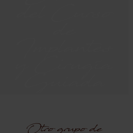
del Curso
de
Implantes
y Cirugía
Guiada
Otro grupo de