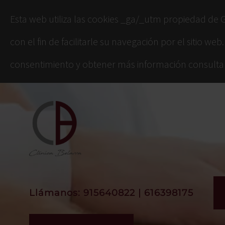
Esta web utiliza las cookies _ga/_utm propiedad de Go
con el fin de facilitarle su navegación por el sitio
consentimiento y obtener más información consult
Llámanos: 915640822 | 616398175