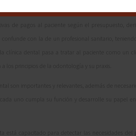
z más común en las clínicas dentales, y este profesiona
tivas de pagos al paciente según el presupuesto, der
onfunde con la de un profesional sanitario, teniendo
 la clínica dental pasa a tratar al paciente como un cl
los principios de la odontología y su praxis.
ental son importantes y relevantes, además de necesar
e cada uno cumpla su función y desarrolle su papel en
ista está capacitado para detectar las necesidades del