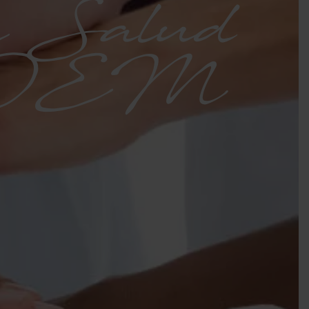
tu Salud
l COEM