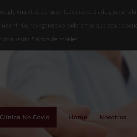
ogle Analytics, persistentes durante 2 años, para habilit
 web. Si continúa navegando consideramos que está de ac
ando nuestra
Política de cookies
Clínica No Covid
Home
Nosotros