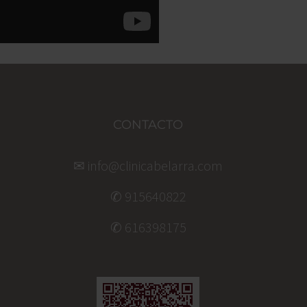
CONTACTO
✉ info@clinicabelarra.com
✆ 915640822
✆ 616398175