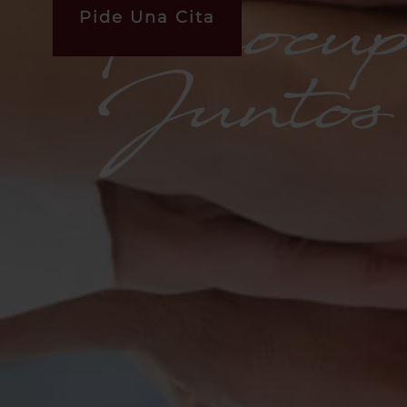
Preocup
Pide Una Cita
Junto