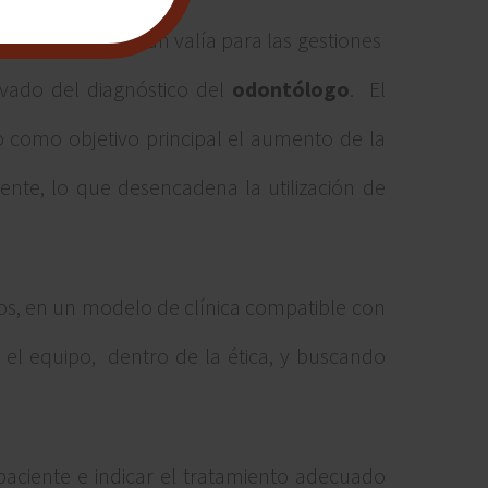
l puede ser de gran valía para las gestiones
ivado del diagnóstico del
odontólogo
. El
 como objetivo principal el aumento de la
iente, lo que desencadena la utilización de
ios, en un modelo de clínica compatible con
 el equipo, dentro de la ética, y buscando
 paciente e indicar el tratamiento adecuado