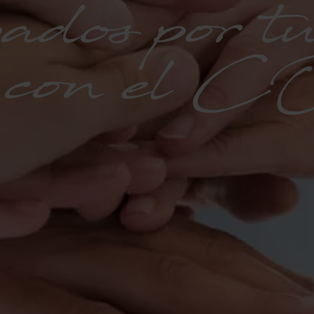
ados por 
s con e