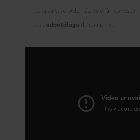
para su caso. Además, es el único respon
a su
odontólogo
de confianza.