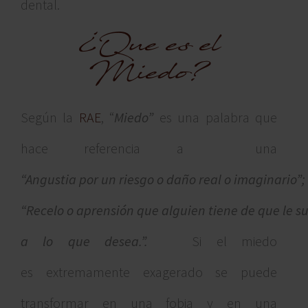
dental.
¿Que es el
Miedo?
Según la
RAE
, “
Miedo”
es una palabra que
hace referencia a una
“
Angustia
por
un
riesgo
o
daño
real
o
imaginario”;
“Recelo o aprensión que alguien tiene de que le s
a lo que desea.”.
Si el miedo
es
extremamente exagerado se puede
transformar en una fobia y en una