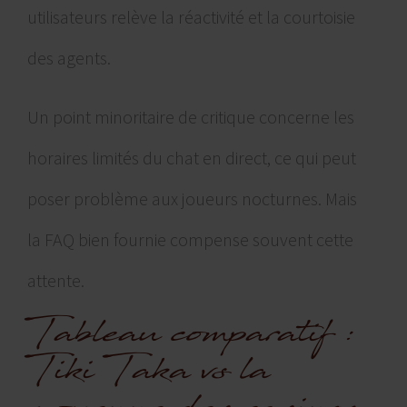
utilisateurs relève la réactivité et la courtoisie
des agents.
Un point minoritaire de critique concerne les
horaires limités du chat en direct, ce qui peut
poser problème aux joueurs nocturnes. Mais
la FAQ bien fournie compense souvent cette
attente.
Tableau comparatif :
Tiki Taka vs la