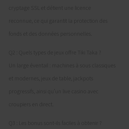
cryptage SSL et détient une licence
reconnue, ce qui garantit la protection des
fonds et des données personnelles.
Q2 : Quels types de jeux offre Tiki Taka ?
Un large éventail : machines à sous classiques
et modernes, jeux de table, jackpots
progressifs, ainsi qu’un live casino avec
croupiers en direct.
Q3 : Les bonus sont-ils faciles à obtenir ?