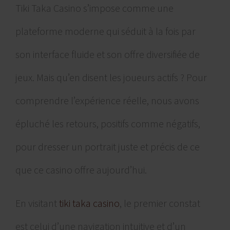
Tiki Taka Casino s’impose comme une
plateforme moderne qui séduit à la fois par
son interface fluide et son offre diversifiée de
jeux. Mais qu’en disent les joueurs actifs ? Pour
comprendre l’expérience réelle, nous avons
épluché les retours, positifs comme négatifs,
pour dresser un portrait juste et précis de ce
que ce casino offre aujourd’hui.
En visitant
tiki taka casino
, le premier constat
est celui d’une navigation intuitive et d’un