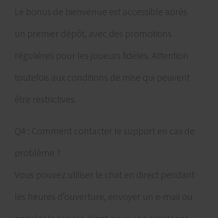
Le bonus de bienvenue est accessible après
un premier dépôt, avec des promotions
régulières pour les joueurs fidèles. Attention
toutefois aux conditions de mise qui peuvent
être restrictives.
Q4 : Comment contacter le support en cas de
problème ?
Vous pouvez utiliser le chat en direct pendant
les heures d’ouverture, envoyer un e-mail ou