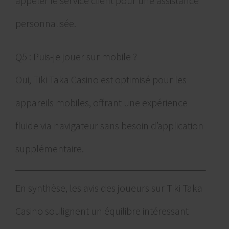
appeler le service client pour une assistance
personnalisée.
Q5 : Puis-je jouer sur mobile ?
Oui, Tiki Taka Casino est optimisé pour les
appareils mobiles, offrant une expérience
fluide via navigateur sans besoin d’application
supplémentaire.
En synthèse, les avis des joueurs sur Tiki Taka
Casino soulignent un équilibre intéressant