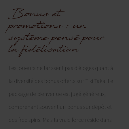
Bonus et
promotions : un
système pensé pour
la fidélisation
Les joueurs ne tarissent pas d’éloges quant à
la diversité des bonus offerts sur Tiki Taka. Le
package de bienvenue est jugé généreux,
comprenant souvent un bonus sur dépôt et
des free spins. Mais la vraie force réside dans