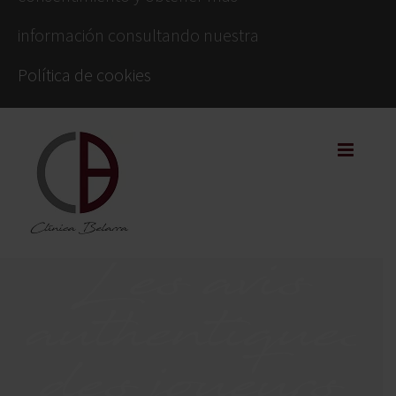
información consultando nuestra
Política de cookies
Les avis
authentiques
des joueurs