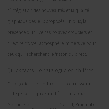
d’intégration des nouveautés et la qualité
graphique des jeux proposés. En plus, la
présence d’un live casino avec croupiers en
direct renforce l’atmosphère immersive pour
ceux qui recherchent le frisson du direct.
Quick facts : le catalogue en chiffres
Catégories
Nombre
Fournisseurs
de jeux
approximatif
majeurs
Machines à
NetEnt, Pragmatic