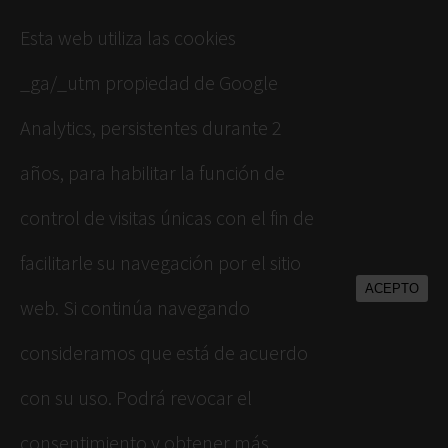
Esta web utiliza las cookies
_ga/_utm propiedad de Google
Analytics, persistentes durante 2
años, para habilitar la función de
control de visitas únicas con el fin de
facilitarle su navegación por el sitio
ACEPTO
web. Si continúa navegando
consideramos que está de acuerdo
con su uso. Podrá revocar el
consentimiento y obtener más