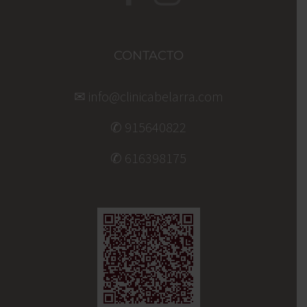
CONTACTO
✉ info@clinicabelarra.com
✆ 915640822
✆ 616398175