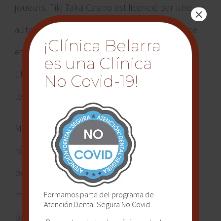
joueurs. Tiki Taka Casino est licencié par une
×
autorité reconnue, garantissant transparence
¡Clínica Belarra
et protection des joueurs. La plateforme
es una Clínica
utilise un cryptage SSL avancé pour sécuriser
No Covid-19!
les transactions.
Malgré cela, quelques avis expriment des
réserves à propos des délais de retrait, qui
peuvent parfois être plus longs que la
moyenne, notamment selon le mode de
Formamos parte del programa de
Atención Dental Segura No Covid.
paiement choisi. Néanmoins, ces cas restent