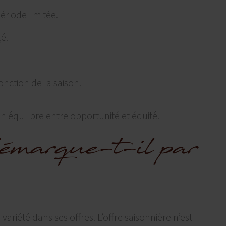
riode limitée.
é.
onction de la saison.
 équilibre entre opportunité et équité.
marque-t-il par
ariété dans ses offres. L’offre saisonnière n’est