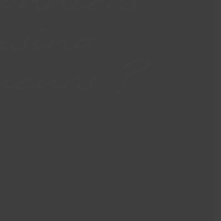
onniers
sino
oueurs ?