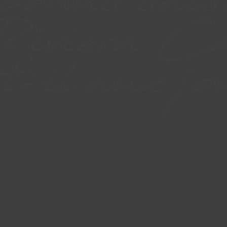
bonus sais
iviera Ca
-t-il aux j