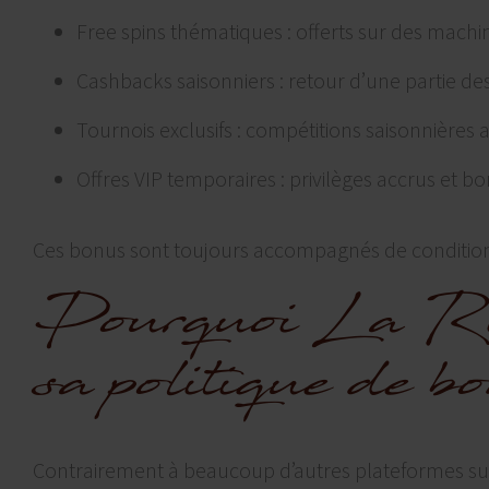
Free spins thématiques : offerts sur des mac
Cashbacks saisonniers : retour d’une partie 
Tournois exclusifs : compétitions saisonnières 
Offres VIP temporaires : privilèges accrus et b
Ces bonus sont toujours accompagnés de conditions 
Pourquoi La Riv
sa politique de b
Contrairement à beaucoup d’autres plateformes sur le