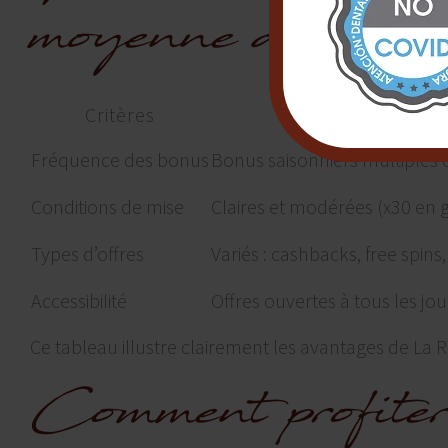
moyenne du marc
Critères
La Riviera Cas
Fréquence des bonus
Bonus saisonniers multiples 
Conditions de mise
Claires et modérées (x30 en 
Types d’offres
Variés : cashbacks, free spins
Accessibilité
Offres ouvertes à tous les jo
Ce tableau illustre clairement les avantages de La R
Comment profiter