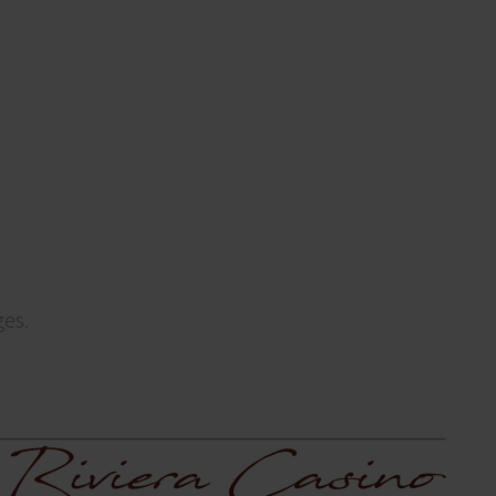
ges.
Riviera Casino