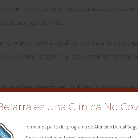
le pilier de la relation joueur. Le casino ajuste ses pro
rs tout au long de l’année.
conçues pour rester accessibles : plafonds, délais et exi
les joueurs moins aguerris qui peuvent ainsi profiter pl
 les semaines thématiques, La Riviera Casino propose 
upplémentaire de revenir régulièrement.
 Belarra es una Clínica No Cov
 : La Riviera Cas
Formamos parte del programa de Atención Dental Segur
¡Porque tu salud es lo más importante para nosotros!