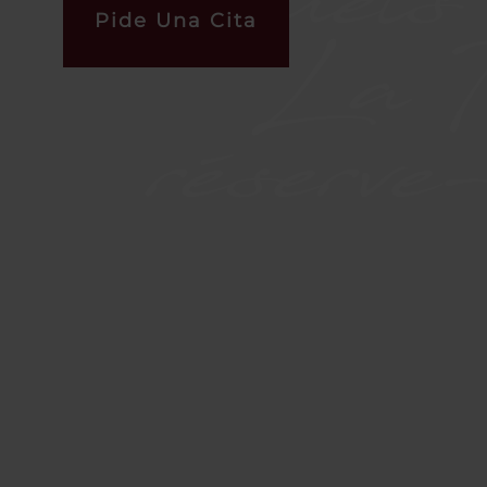
Quels 
Pide Una Cita
La R
réserve