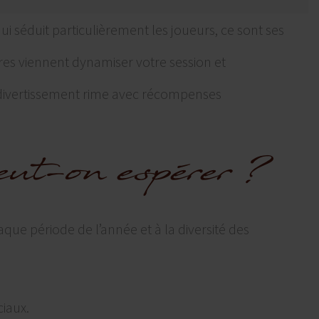
 séduit particulièrement les joueurs, ce sont ses
ères viennent dynamiser votre session et
 divertissement rime avec récompenses
eut-on espérer ?
que période de l’année et à la diversité des
ciaux.