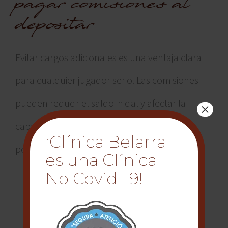
pagar comisiones al
depositar
Evitar cargos adicionales es una ventaja clara
para cualquier jugador serio. Las comisiones
pueden reducir el saldo inicial y afectar la
×
capacidad para apostar. En SG Casino, esta
¡Clínica Belarra
política se traduce en:
es una Clínica
No Covid-19!
Mejor control del presupuesto: cada
euro depositado está disponible para
jugar.