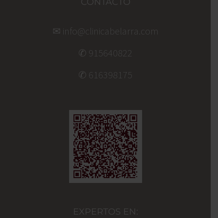
CONTACTO
✉ info@clinicabelarra.com
✆ 915640822
✆ 616398175
EXPERTOS EN: