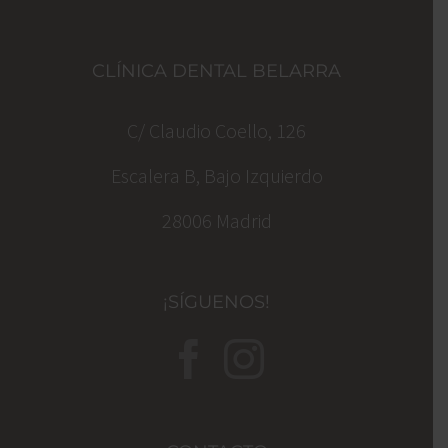
CLÍNICA DENTAL BELARRA
C/ Claudio Coello, 126
Escalera B, Bajo Izquierdo
28006 Madrid
¡SÍGUENOS!