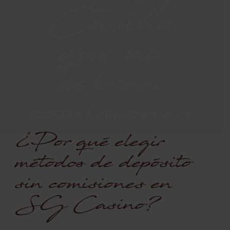
Casino
que no
cobran
comisiones
¿Por qué elegir
métodos de depósito
sin comisiones en
SG Casino?