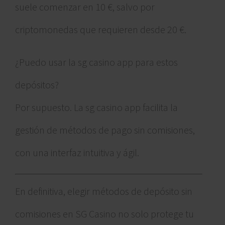
suele comenzar en 10 €, salvo por
criptomonedas que requieren desde 20 €.
¿Puedo usar la sg casino app para estos
depósitos?
Por supuesto. La sg casino app facilita la
gestión de métodos de pago sin comisiones,
con una interfaz intuitiva y ágil.
En definitiva, elegir métodos de depósito sin
comisiones en SG Casino no solo protege tu