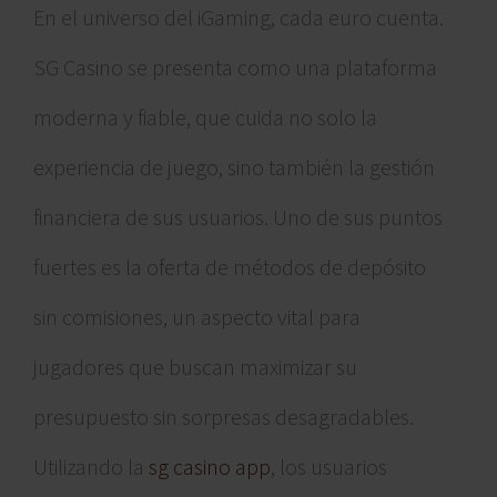
En el universo del iGaming, cada euro cuenta.
SG Casino se presenta como una plataforma
moderna y fiable, que cuida no solo la
experiencia de juego, sino también la gestión
financiera de sus usuarios. Uno de sus puntos
fuertes es la oferta de métodos de depósito
sin comisiones, un aspecto vital para
jugadores que buscan maximizar su
presupuesto sin sorpresas desagradables.
Utilizando la
sg casino app
, los usuarios