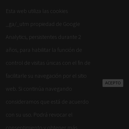
Esta web utiliza las cookies
_ga/_utm propiedad de Google
Analytics, persistentes durante 2
años, para habilitar la función de
control de visitas únicas con el fin de
facilitarle su navegación por el sitio
ACEPTO
web. Si continúa navegando
consideramos que está de acuerdo
con su uso. Podrá revocar el
consentimiento y obtener más