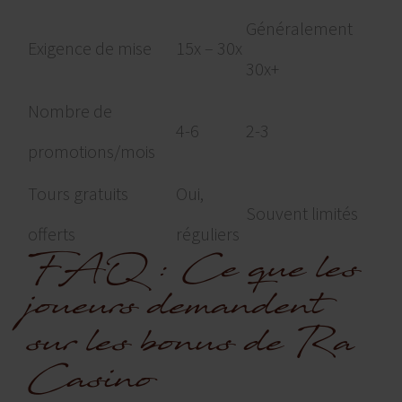
Généralement
Exigence de mise
15x – 30x
30x+
Nombre de
4-6
2-3
promotions/mois
Tours gratuits
Oui,
Souvent limités
offerts
réguliers
FAQ : Ce que les
joueurs demandent
sur les bonus de Ra
Casino