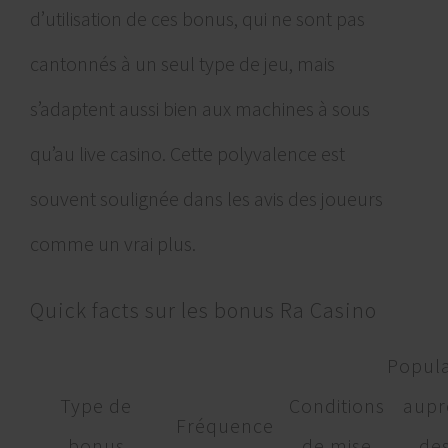
d’utilisation de ces bonus, qui ne sont pas
cantonnés à un seul type de jeu, mais
s’adaptent aussi bien aux machines à sous
qu’au live casino. Cette polyvalence est
souvent soulignée dans les avis des joueurs
comme un vrai plus.
Quick facts sur les bonus Ra Casino
Popula
Type de
Conditions
aupr
Fréquence
bonus
de mise
de