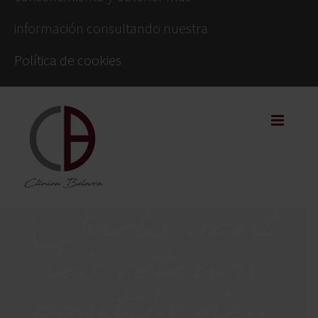
información consultando nuestra
Política de cookies
Quels sont
les retours
positifs des