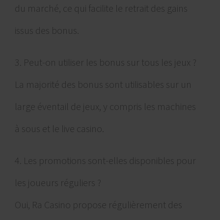
du marché, ce qui facilite le retrait des gains
issus des bonus.
3. Peut-on utiliser les bonus sur tous les jeux ?
La majorité des bonus sont utilisables sur un
large éventail de jeux, y compris les machines
à sous et le live casino.
4. Les promotions sont-elles disponibles pour
les joueurs réguliers ?
Oui, Ra Casino propose régulièrement des