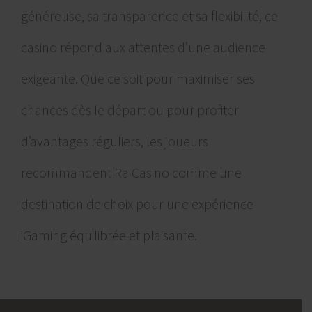
généreuse, sa transparence et sa flexibilité, ce
casino répond aux attentes d’une audience
exigeante. Que ce soit pour maximiser ses
chances dès le départ ou pour profiter
d’avantages réguliers, les joueurs
recommandent Ra Casino comme une
destination de choix pour une expérience
iGaming équilibrée et plaisante.