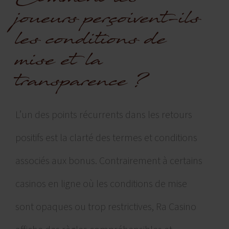
joueurs perçoivent-ils
les conditions de
mise et la
transparence ?
L’un des points récurrents dans les retours
positifs est la clarté des termes et conditions
associés aux bonus. Contrairement à certains
casinos en ligne où les conditions de mise
sont opaques ou trop restrictives, Ra Casino