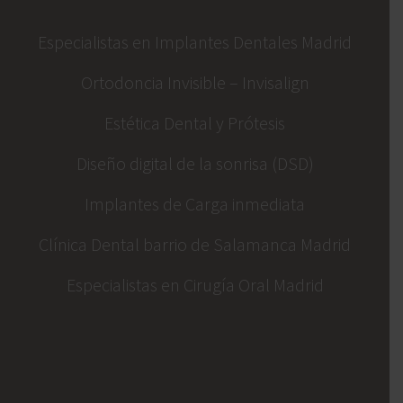
Especialistas en Implantes Dentales Madrid
Ortodoncia Invisible – Invisalign
Estética Dental y Prótesis
Diseño digital de la sonrisa (DSD)
Implantes de Carga inmediata
Clínica Dental barrio de Salamanca Madrid
Especialistas en Cirugía Oral Madrid