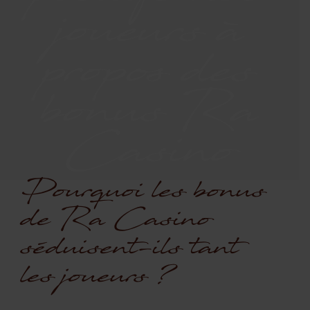
joueurs à
propos des
bonus Ra
Casino
Pourquoi les bonus
de Ra Casino
séduisent-ils tant
les joueurs ?