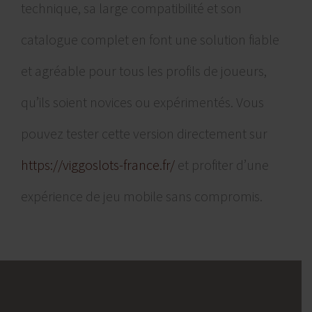
technique, sa large compatibilité et son
catalogue complet en font une solution fiable
et agréable pour tous les profils de joueurs,
qu’ils soient novices ou expérimentés. Vous
pouvez tester cette version directement sur
https://viggoslots-france.fr/
et profiter d’une
expérience de jeu mobile sans compromis.