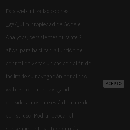
Esta web utiliza las cookies
_ga/_utm propiedad de Google
Analytics, persistentes durante 2
años, para habilitar la función de
control de visitas únicas con el fin de
facilitarle su navegación por el sitio
ACEPTO
web. Si continúa navegando
consideramos que está de acuerdo
con su uso. Podrá revocar el
consentimiento y obtener más