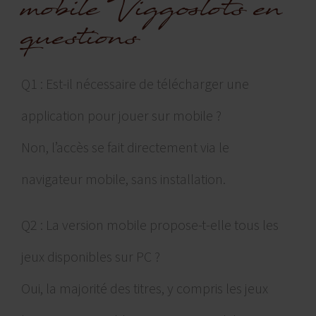
mobile Viggoslots en
questions
Q1 : Est-il nécessaire de télécharger une
application pour jouer sur mobile ?
Non, l’accès se fait directement via le
navigateur mobile, sans installation.
Q2 : La version mobile propose-t-elle tous les
jeux disponibles sur PC ?
Oui, la majorité des titres, y compris les jeux