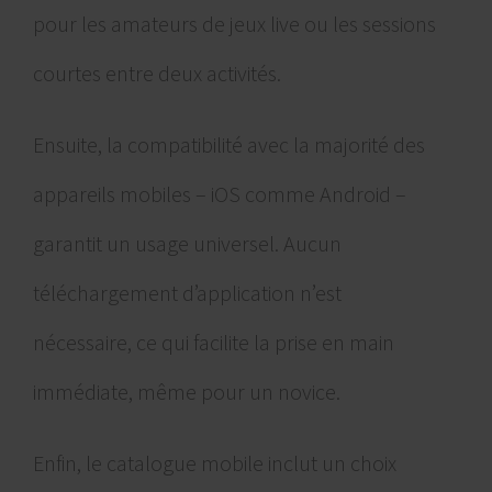
pour les amateurs de jeux live ou les sessions
courtes entre deux activités.
Ensuite, la compatibilité avec la majorité des
appareils mobiles – iOS comme Android –
garantit un usage universel. Aucun
téléchargement d’application n’est
nécessaire, ce qui facilite la prise en main
immédiate, même pour un novice.
Enfin, le catalogue mobile inclut un choix