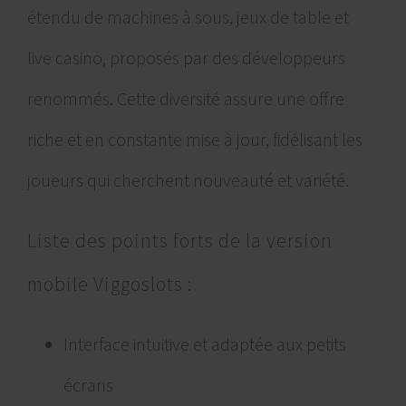
étendu de machines à sous, jeux de table et
live casino, proposés par des développeurs
renommés. Cette diversité assure une offre
riche et en constante mise à jour, fidélisant les
joueurs qui cherchent nouveauté et variété.
Liste des points forts de la version
mobile Viggoslots :
Interface intuitive et adaptée aux petits
écrans