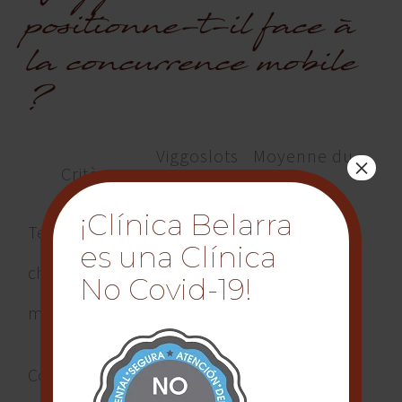
positionne-t-il face à
la concurrence mobile
?
Viggoslots
Moyenne du
×
Critère
Mobile
marché
¡Clínica Belarra
Temps de
es una Clínica
Moins de 3
chargement
5 à 7 secondes
No Covid-19!
secondes
moyen
iOS,
Compatibilité
Majoritairement
Android,