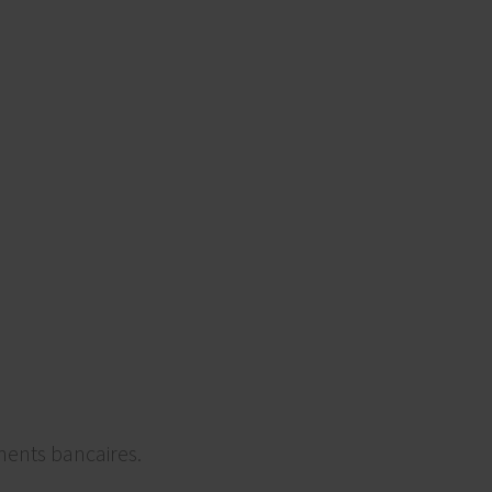
ements bancaires.