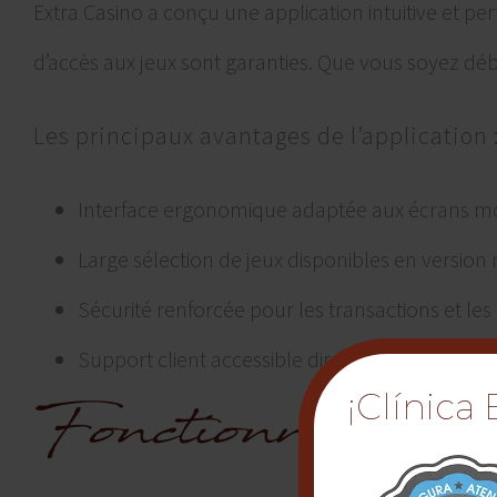
Extra Casino a conçu une application intuitive et perf
d’accès aux jeux sont garanties. Que vous soyez débu
Les principaux avantages de l’application 
Interface ergonomique adaptée aux écrans m
Large sélection de jeux disponibles en version
Sécurité renforcée pour les transactions et l
Support client accessible directement depuis l’
¡Clínica
Fonctionnalités 