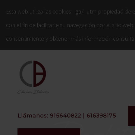
Esta web utiliza las cookies _ga/_utm propiedad de Go
con el fin de facilitarle su navegación por el sitio
consentimiento y obtener más información consult
Llámanos: 915640822 | 616398175