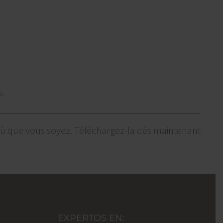
s.
s, où que vous soyez. Téléchargez-la dès maintenant
EXPERTOS EN: