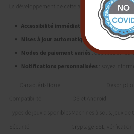
Le développement de cette application mobile a pou
Accessibilité immédiate
: connectez-vous en
Mises à jour automatiques
: profitez des der
Modes de paiement variés
: déposez et retir
Notifications personnalisées
: soyez inform
Caractéristique
Descripti
Compatibilité
iOS et Android
Types de jeux disponibles
Machines à sous, jeux de t
Sécurité
Cryptage SSL, vérificatio