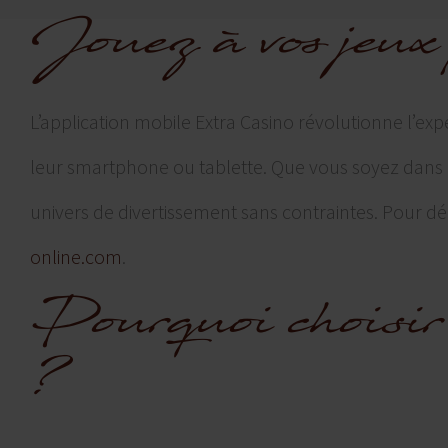
Jouez à vos jeux 
L’application mobile Extra Casino révolutionne l’expé
leur smartphone ou tablette. Que vous soyez dans l
univers de divertissement sans contraintes. Pour 
online.com
.
Pourquoi choisir
?