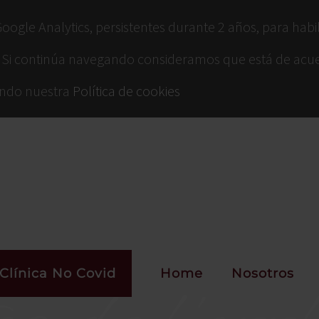
ogle Analytics, persistentes durante 2 años, para habilit
 web. Si continúa navegando consideramos que está de ac
ando nuestra
Política de cookies
Clínica No Covid
Home
Nosotros