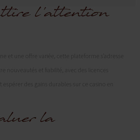
ire l’attention
e et une offre variée, cette plateforme s’adresse
re nouveautés et fiabilité, avec des licences
t espérer des gains durables sur ce casino en
aluer la