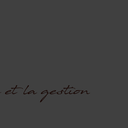
 et la gestion