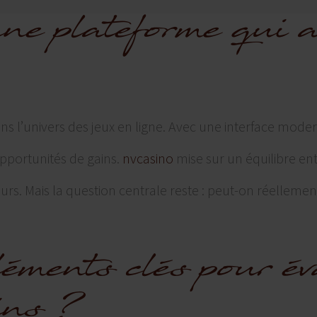
plateforme qui att
l’univers des jeux en ligne. Avec une interface modern
opportunités de gains.
nvcasino
mise sur un équilibre ent
urs. Mais la question centrale reste : peut-on réellemen
éments clés pour év
ins ?