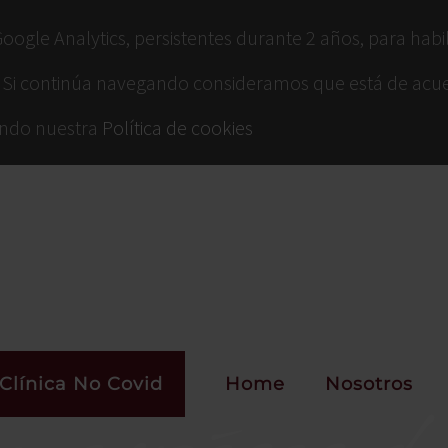
ogle Analytics, persistentes durante 2 años, para habilit
 web. Si continúa navegando consideramos que está de ac
ando nuestra
Política de cookies
Clínica No Covid
Home
Nosotros