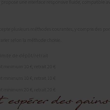
no propose une interface responsive fluide, compatible a
epte plusieurs méthodes courantes, y compris des port
varier selon la méthode choisie.
imite de dépôt/retrait
t minimum 10 €, retrait 20 €
t minimum 10 €, retrait 10 €
t minimum 20 €, retrait 20 €
 espérer des gains