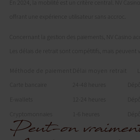
En 2024, la mobilité est un critère central. NV Casi
offrant une expérience utilisateur sans accroc.
Concernant la gestion des paiements, NV Casino acc
Les délais de retrait sont compétitifs, mais peuvent 
Méthode de paiement
Délai moyen retrait
L
Carte bancaire
24-48 heures
Dépô
E-wallets
12-24 heures
Dépô
Cryptomonnaies
1-6 heures
Dépô
Peut-on vraiment