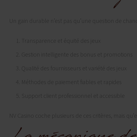
Un gain durable n’est pas qu’une question de chance ;
Transparence et équité des jeux
Gestion intelligente des bonus et promotions
Qualité des fournisseurs et variété des jeux
Méthodes de paiement fiables et rapides
Support client professionnel et accessible
NV Casino coche plusieurs de ces critères, mais qu’en 