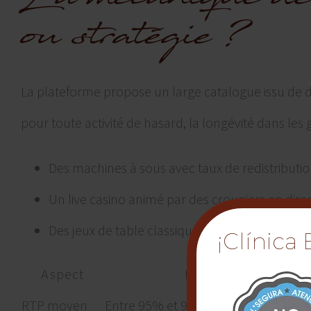
La mécanique de
ou stratégie ?
La plateforme propose un large catalogue issu de dé
pour toute activité de hasard, la longévité dans les 
Des machines à sous avec taux de redistributio
Un live casino animé par des croupiers en dir
Des jeux de table classiques, demandant un m
¡Clínica
Aspect
Détail
RTP moyen
Entre 95% et 97%
F