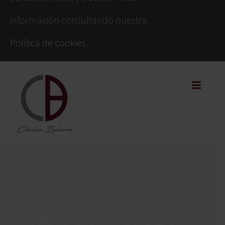
información consultando nuestra
Política de cookies
Top des
machines à
sous vidéo