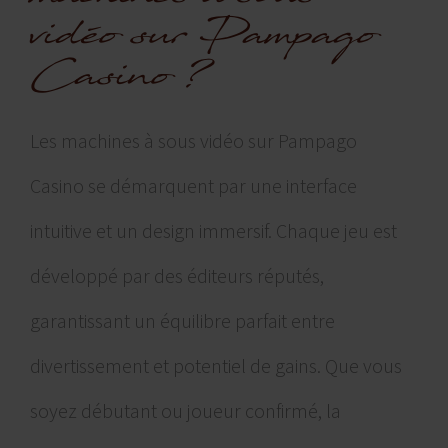
vidéo sur Pampago
Casino ?
Les machines à sous vidéo sur Pampago
Casino se démarquent par une interface
intuitive et un design immersif. Chaque jeu est
développé par des éditeurs réputés,
garantissant un équilibre parfait entre
divertissement et potentiel de gains. Que vous
soyez débutant ou joueur confirmé, la