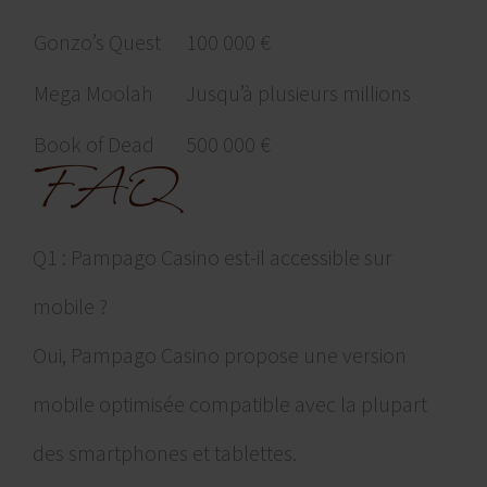
Gonzo’s Quest
100 000 €
Mega Moolah
Jusqu’à plusieurs millions
Book of Dead
500 000 €
FAQ
Q1 : Pampago Casino est-il accessible sur
mobile ?
Oui, Pampago Casino propose une version
mobile optimisée compatible avec la plupart
des smartphones et tablettes.