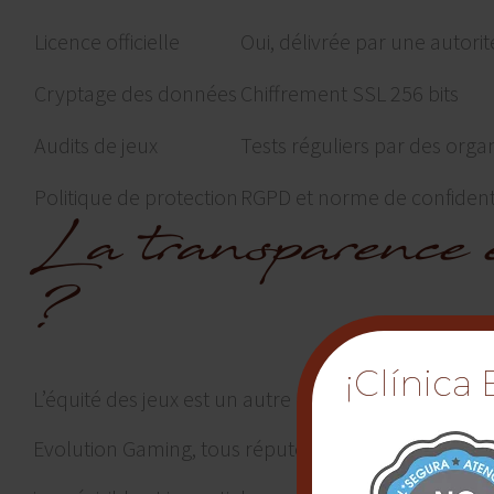
Licence officielle
Oui, délivrée par une autor
Cryptage des données
Chiffrement SSL 256 bits
Audits de jeux
Tests réguliers par des org
Politique de protection
RGPD et norme de confidenti
La transparence e
?
¡Clínica
L’équité des jeux est un autre pilier fondamental 
Evolution Gaming, tous réputés pour leurs RNG (gén