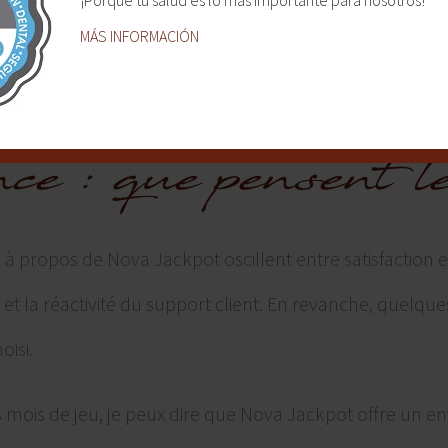
¡Porque tu salud es lo más importante para nosotros!
MÁS INFORMACIÓN
eu responsable, encourageant les joueurs à fixer des limite
riorise le bien-être des utilisateurs.
ce : que pensent l
rs à propos de Nova Jackpot oscillent entre satisfaction 
t la réactivité du support client. En revanche, quelques 
isi.
s mois de jeu, je peux dire que Nova Jackpot offre un 