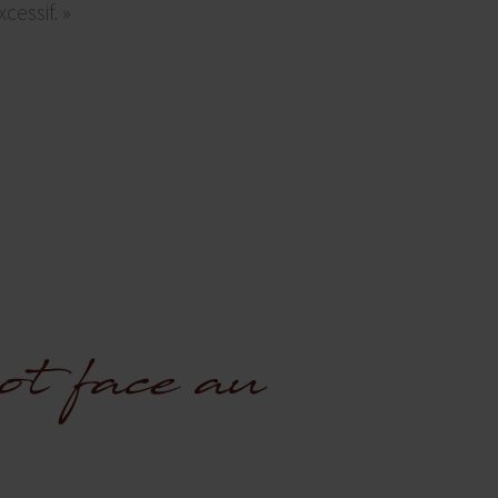
cessif. »
t face au