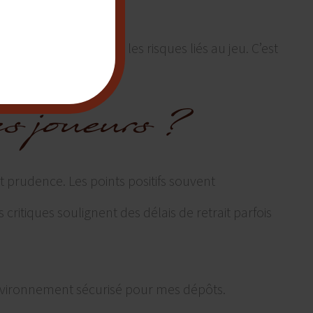
s et à s’informer sur les risques liés au jeu. C’est
es joueurs ?
et prudence. Les points positifs souvent
critiques soulignent des délais de retrait parfois
environnement sécurisé pour mes dépôts.