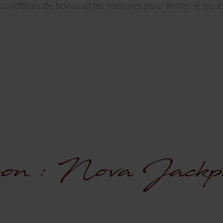
onditions de bonus et les mesures pour limiter le jeu ex
on : Nova Jackpo