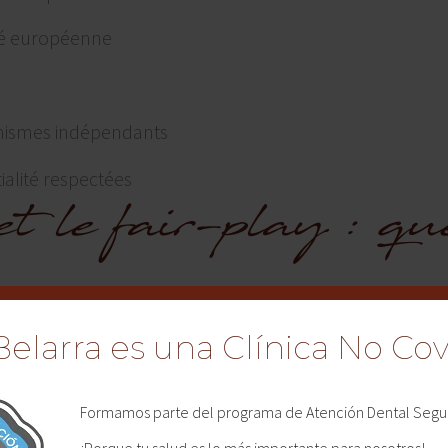
ité européenne
anismes indépendants
alité respectées
t le fair-play : que
 Belarra es una Clínica No Cov
de la sécurité. Nova Jackpot collabore avec des fourni
érateurs de nombres aléatoires) certifiés. Ces générate
Formamos parte del programa de Atención Dental Segur