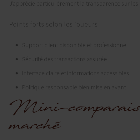
J’apprécie particulièrement la transparence sur les c
Points forts selon les joueurs
Support client disponible et professionnel
Sécurité des transactions assurée
Interface claire et informations accessibles
Politique responsable bien mise en avant
Mini-comparais
marché