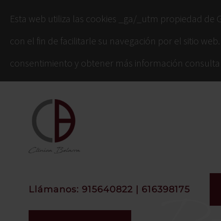
Esta web utiliza las cookies _ga/_utm propiedad de Go
con el fin de facilitarle su navegación por el sitio
consentimiento y obtener más información consult
Llámanos: 915640822 | 616398175