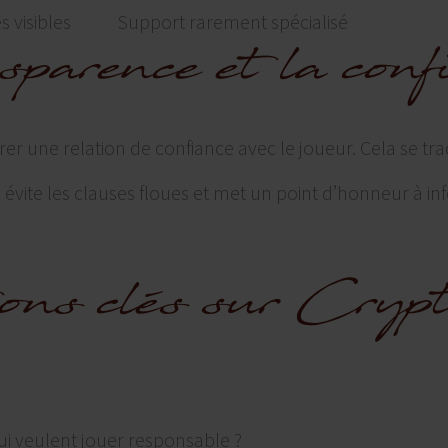
s visibles
Support rarement spécialisé
parence et la conf
er une relation de confiance avec le joueur. Cela se trad
e évite les clauses floues et met un point d’honneur à in
 clés sur Cryptol
ui veulent jouer responsable ?