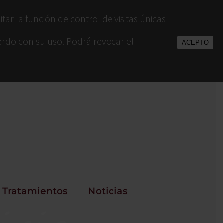
ar la función de control de visitas únicas
uerdo con su uso. Podrá revocar el
ACEPTO
Tratamientos
Noticias