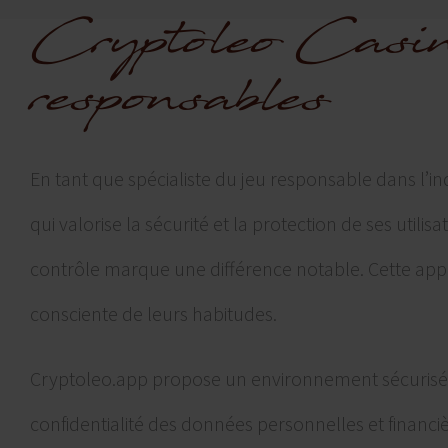
Cryptoleo Casino
responsables
En tant que spécialiste du jeu responsable dans l’
qui valorise la sécurité et la protection de ses utilis
contrôle marque une différence notable. Cette appro
consciente de leurs habitudes.
Cryptoleo.app propose un environnement sécurisé, 
confidentialité des données personnelles et financiè