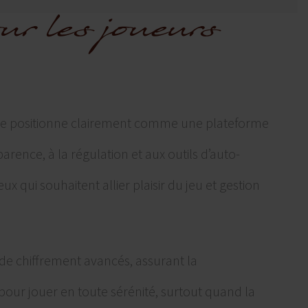
r les joueurs
no se positionne clairement comme une plateforme
sparence, à la régulation et aux outils d’auto-
qui souhaitent allier plaisir du jeu et gestion
e chiffrement avancés, assurant la
 pour jouer en toute sérénité, surtout quand la