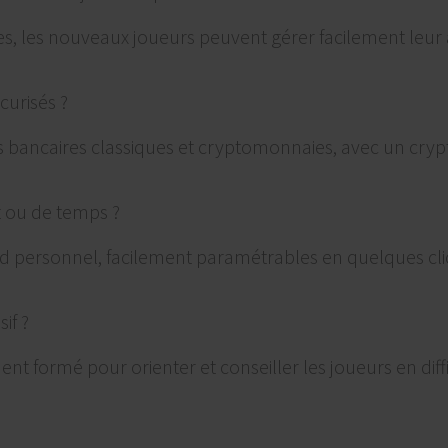
ites, les nouveaux joueurs peuvent gérer facilement leur a
curisés ?
 bancaires classiques et cryptomonnaies, avec un crypt
t ou de temps ?
rd personnel, facilement paramétrables en quelques cli
if ?
t formé pour orienter et conseiller les joueurs en diffi