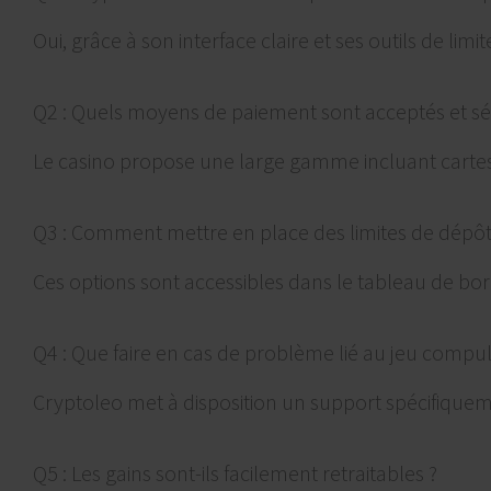
Oui, grâce à son interface claire et ses outils de lim
Q2 : Quels moyens de paiement sont acceptés et sé
Le casino propose une large gamme incluant cartes
Q3 : Comment mettre en place des limites de dépô
Ces options sont accessibles dans le tableau de bo
Q4 : Que faire en cas de problème lié au jeu compuls
Cryptoleo met à disposition un support spécifiquemen
Q5 : Les gains sont-ils facilement retraitables ?