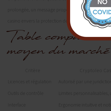
prolongée, un message propose une pause temporai
casino envers la protection de ses usagers.
Table comparativ
moyen du marché
Critère
Cryptoleo Ca
Licences et régulation
Autorisé par une juridicti
Outils de contrôle
Limites personnalisables,
Interface
Ergonomie intuitive et noti