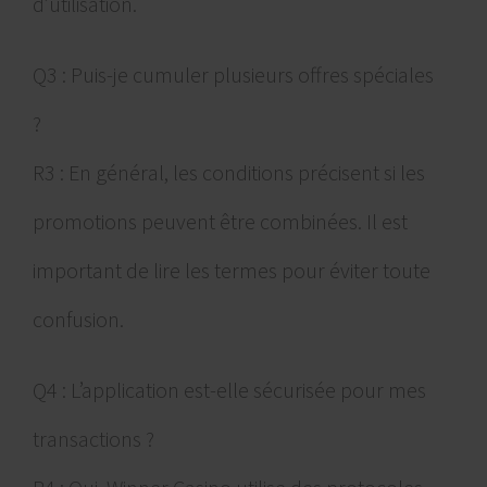
d’utilisation.
Q3 : Puis-je cumuler plusieurs offres spéciales
?
R3 : En général, les conditions précisent si les
promotions peuvent être combinées. Il est
important de lire les termes pour éviter toute
confusion.
Q4 : L’application est-elle sécurisée pour mes
transactions ?