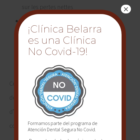
sur les pertes nettes
×
Offres exclusives réservées aux
¡Clínica Belarra
utilisateurs de l’application
es una Clínica
Bonus sans dépôt pour tester de
No Covid-19!
nouveaux jeux
Ces promotions permettent non seulement
de maximiser votre capital de jeu mais aussi
d’explorer le catalogue de jeux dans des
Formamos parte del programa de
conditions avantageuses.
Atención Dental Segura No Covid.