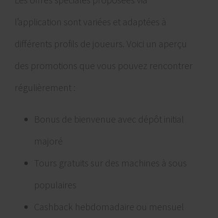
l’application sont variées et adaptées à
différents profils de joueurs. Voici un aperçu
des promotions que vous pouvez rencontrer
régulièrement :
Bonus de bienvenue avec dépôt initial
majoré
Tours gratuits sur des machines à sous
populaires
Cashback hebdomadaire ou mensuel