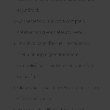
et Android.
Connectez-vous à votre compte ou
créez-en un si vous êtes nouveau.
Depuis la page d’accueil, accédez au
menu principal (généralement
symbolisé par trois lignes ou une icône
de profil).
Cliquez sur la section « Promotions » ou «
Offres spéciales ».
Parcourez les différentes offres et