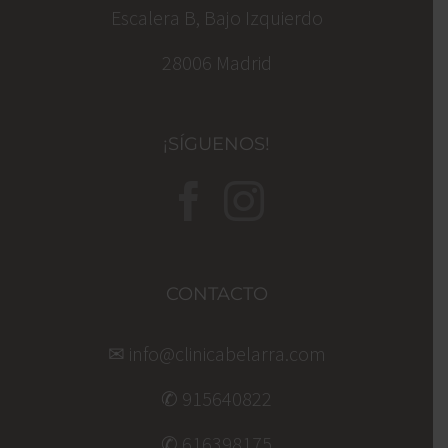
Escalera B, Bajo Izquierdo
28006 Madrid
¡SÍGUENOS!
CONTACTO
✉ info@clinicabelarra.com
✆ 915640822
✆ 616398175