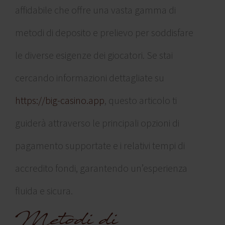
affidabile che offre una vasta gamma di
metodi di deposito e prelievo per soddisfare
le diverse esigenze dei giocatori. Se stai
cercando informazioni dettagliate su
https://big-casino.app
, questo articolo ti
guiderà attraverso le principali opzioni di
pagamento supportate e i relativi tempi di
accredito fondi, garantendo un’esperienza
fluida e sicura.
Metodi di