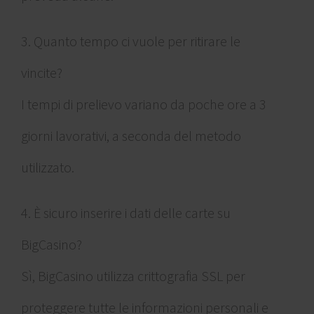
3. Quanto tempo ci vuole per ritirare le
vincite?
I tempi di prelievo variano da poche ore a 3
giorni lavorativi, a seconda del metodo
utilizzato.
4. È sicuro inserire i dati delle carte su
BigCasino?
Sì, BigCasino utilizza crittografia SSL per
proteggere tutte le informazioni personali e