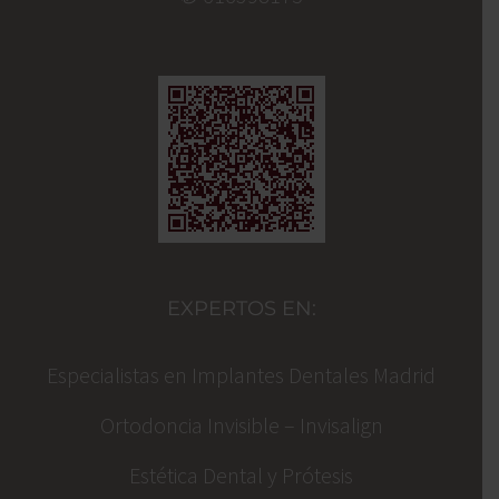
EXPERTOS EN:
Especialistas en Implantes Dentales Madrid
Ortodoncia Invisible – Invisalign
Estética Dental y Prótesis