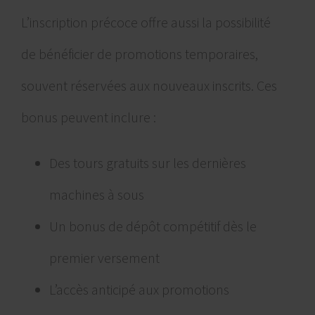
L’inscription précoce offre aussi la possibilité
de bénéficier de promotions temporaires,
souvent réservées aux nouveaux inscrits. Ces
bonus peuvent inclure :
Des tours gratuits sur les dernières
machines à sous
Un bonus de dépôt compétitif dès le
premier versement
L’accès anticipé aux promotions