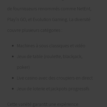
de fournisseurs renommés comme NetEnt,
Play’n GO, et Evolution Gaming. La diversité
couvre plusieurs catégories :
Machines à sous classiques et vidéo
Jeux de table (roulette, blackjack,
poker)
Live casino avec des croupiers en direct
Jeux de loterie et jackpots progressifs
Cette variété garantit une expérience