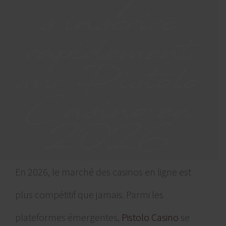
s’inscrire
rapidement
sur Pistolo
Casino en
2026
En 2026, le marché des casinos en ligne est
plus compétitif que jamais. Parmi les
plateformes émergentes,
Pistolo Casino
se