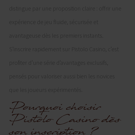
distingue par une proposition claire : offrir une
expérience de jeu fluide, sécurisée et
avantageuse dès les premiers instants.
S’inscrire rapidement sur Pistolo Casino, c’est
profiter d’une série d’avantages exclusifs,
pensés pour valoriser aussi bien les novices
que les joueurs expérimentés.
Pourquoi choisir
Pistolo Casino dès
son inscription ?