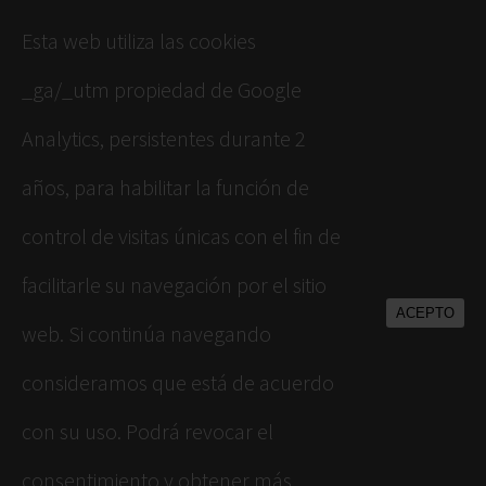
Esta web utiliza las cookies
_ga/_utm propiedad de Google
Analytics, persistentes durante 2
años, para habilitar la función de
control de visitas únicas con el fin de
facilitarle su navegación por el sitio
ACEPTO
web. Si continúa navegando
consideramos que está de acuerdo
con su uso. Podrá revocar el
consentimiento y obtener más