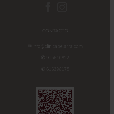
CONTACTO
✉ info@clinicabelarra.com
✆ 915640822
✆ 616398175